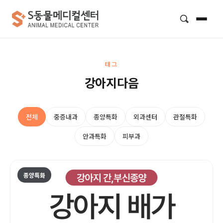
검색
태그
강아지다음
전체
중증내과
종양특화
외과센터
관절특화
안과특화
피부과
종양특화