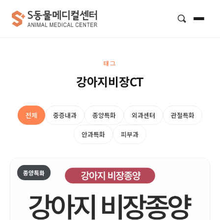
검색
태그
강아지비장CT
전체
중증내과
종양특화
외과센터
관절특화
안과특화
피부과
종양특화