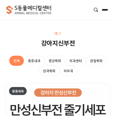
검색
태그
강아지신부전
전체
중증내과
종양특화
외과센터
관절특화
안과특화
피부과
중증내과