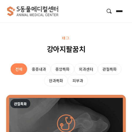
검색
태그
강아지팔꿈치
전체
중증내과
종양특화
외과센터
관절특화
안과특화
피부과
관절특화