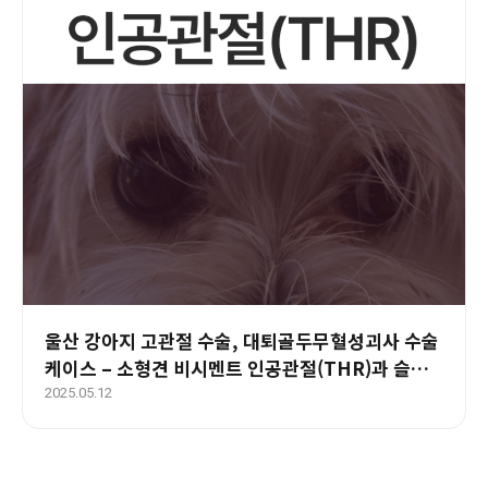
울산 강아지 고관절 수술, 대퇴골두무혈성괴사 수술
케이스 – 소형견 비시멘트 인공관절(THR)과 슬개
골탈구 동시 치료
2025.05.12