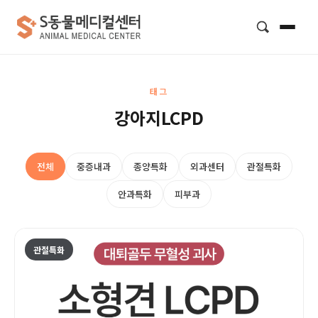
검색
태그
강아지LCPD
전체
중증내과
종양특화
외과센터
관절특화
안과특화
피부과
관절특화