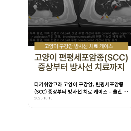
터키쉬앙고라 고양이 구강암, 편평세포암종
(SCC) 증상부터 방사선 치료 케이스 – 울산 부
산 경상도 종양 전문 에스동물암센터
2025.10.15