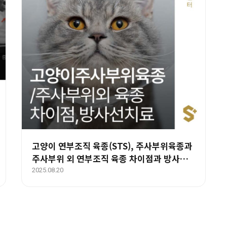
고양이 연부조직 육종(STS), 주사부위육종과
주사부위 외 연부조직 육종 차이점과 방사선
치료 효과와 예후 – 부산 양산 에스동물암센터
2025.08.20