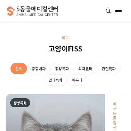
검색
태그
고양이FISS
전체
중증내과
종양특화
외과센터
관절특화
안과특화
피부과
종양특화