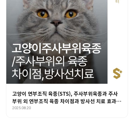
고양이 연부조직 육종(STS), 주사부위육종과 주사
부위 외 연부조직 육종 차이점과 방사선 치료 효과와
예후 – 부산 양산 에스동물암센터
2025.08.20