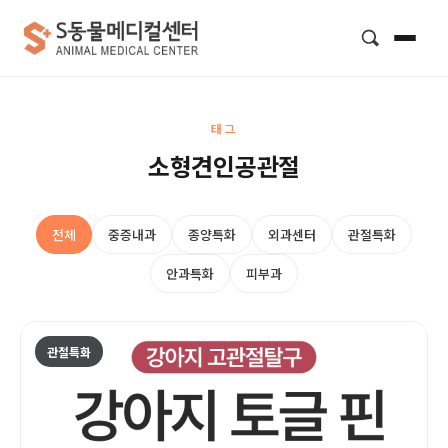
검색
태그
소형견인공관절
전체
중증내과
종양특화
외과센터
관절특화
안과특화
피부과
관절특화