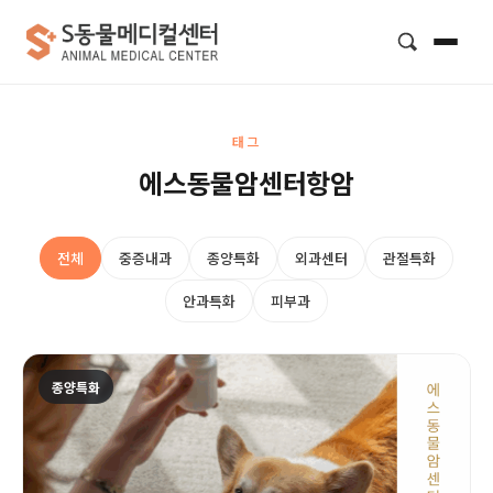
검색
태그
에스동물암센터항암
전체
중증내과
종양특화
외과센터
관절특화
안과특화
피부과
종양특화