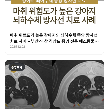
마취 위험도가 높은 강아지의 뇌하수체 종양 방사선
치료 사례 – 부산·양산 경상도 종양 전문 에스동물
암센터
2025.12.02
종양특화