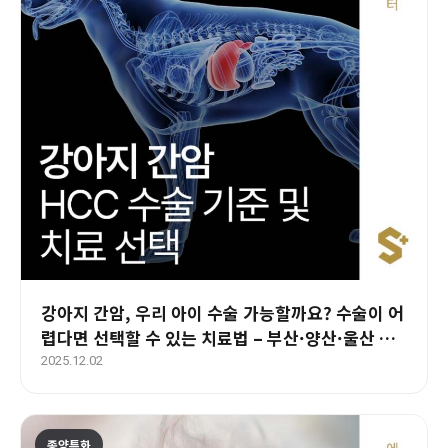
강아지 간암, 우리 아이 수술 가능할까요? 수술이 어
렵다면 선택할 수 있는 치료법 – 부산·양산·울산 동
물병원 에스동물암센터
2025.12.02
종양특화