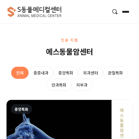
검색
진료 지점
에스동물암센터
전체
중증내과
종양특화
외과센터
관절특화
안과특화
피부과
종양특화