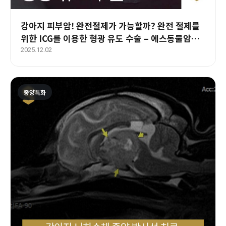
강아지 피부암! 완전절제가 가능할까? 완전 절제를
위한 ICG를 이용한 형광 유도 수술 – 에스동물암센
터
2025.12.02
종양특화