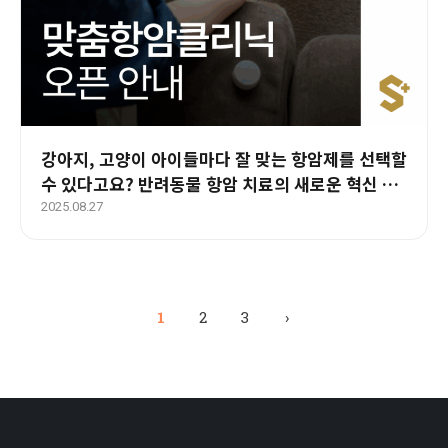
강아지, 고양이 아이들마다 잘 맞는 항암제를 선택할
수 있다고요? 반려동물 항암 치료의 새로운 혁신 _
에스동물암센터 맞춤항암클리닉 오픈
2025.08.27
1
2
3
›