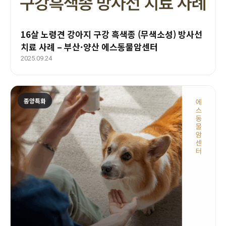
16살 노령견 강아지 구강 흑색종 (무색소성) 방사선
치료 사례 – 부산·양산 에스동물암센터
2025.09.24
종양특화