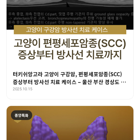
터키쉬앙고라 고양이 구강암, 편평세포암종(SCC)
증상부터 방사선 치료 케이스 – 울산 부산 경상도 종
양 전문 에스동물암센터
2025.10.15
종양특화