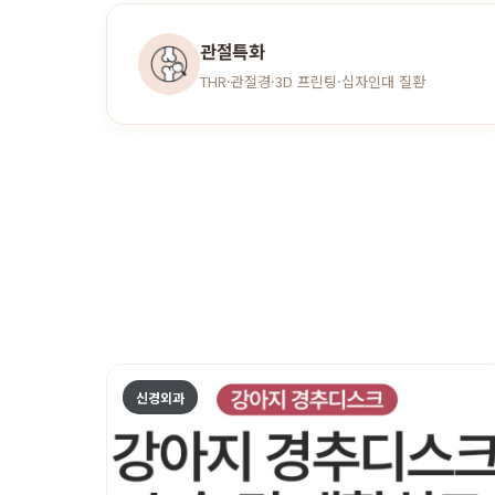
관절특화
THR·관절경·3D 프린팅·십자인대 질환
신경외과