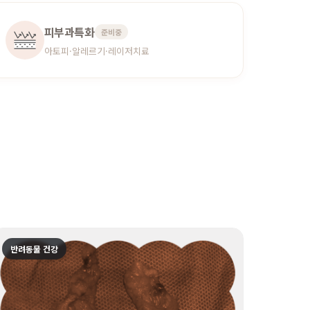
피부과특화
준비중
아토피·알레르기·레이저치료
반려동물 건강