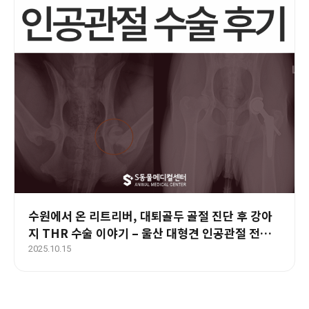
수원에서 온 리트리버, 대퇴골두 골절 진단 후 강아
지 THR 수술 이야기 – 울산 대형견 인공관절 전문
병원
2025.10.15