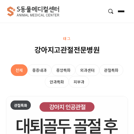
검색
태그
강아지고관절전문병원
전체
중증내과
종양특화
외과센터
관절특화
안과특화
피부과
관절특화