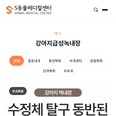
검색
태그
강아지급성녹내장
전체
중증내과
종양특화
외과센터
관절특화
안과특화
피부과
안과특화