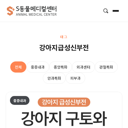
검색
태그
강아지급성신부전
전체
중증내과
종양특화
외과센터
관절특화
안과특화
피부과
중증내과