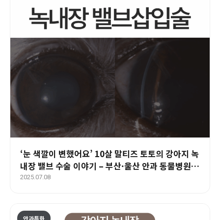
‘눈 색깔이 변했어요’ 10살 말티즈 토토의 강아지 녹
내장 밸브 수술 이야기 – 부산·울산 안과 동물병원
에스동물메디컬센터
2025.07.08
안과특화