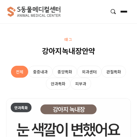
검색
태그
강아지녹내장안약
전체
중증내과
종양특화
외과센터
관절특화
안과특화
피부과
안과특화