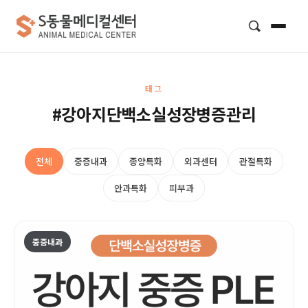
검색
태그
#강아지단백소실성장병증관리
전체
중증내과
종양특화
외과센터
관절특화
안과특화
피부과
중증내과