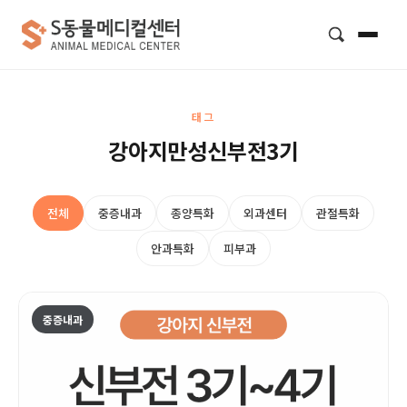
검색
태그
강아지만성신부전3기
전체
중증내과
종양특화
외과센터
관절특화
안과특화
피부과
중증내과