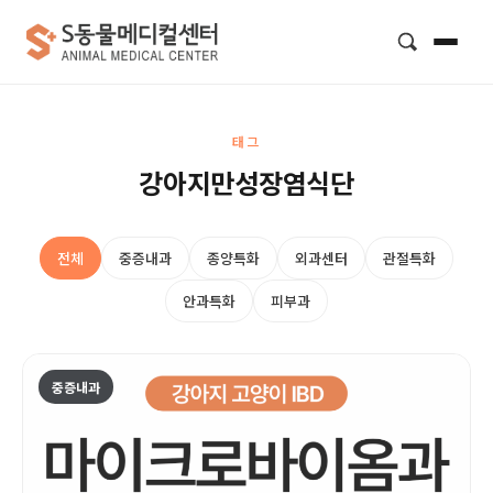
검색
태그
강아지만성장염식단
전체
중증내과
종양특화
외과센터
관절특화
안과특화
피부과
중증내과