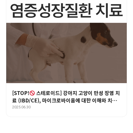
[STOP!
스테로이드] 강아지 고양이 만성 장염 치
료 (IBD/CE), 마이크로바이옴에 대한 이해와 치료
방법 – 울산 에스동물메디컬센터
2025.06.30