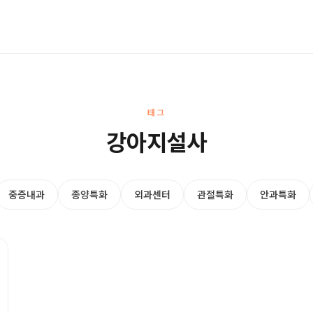
태그
강아지설사
중증내과
종양특화
외과센터
관절특화
안과특화