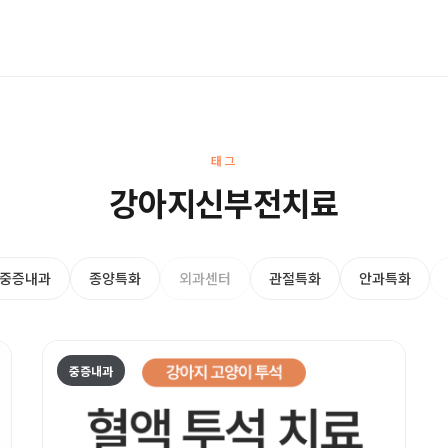
태그
강아지신부전치료
중증내과
종양특화
외과센터
관절특화
안과특화
중증내과