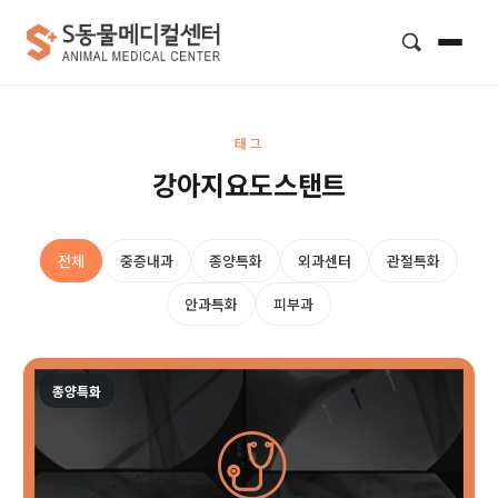
검색
태그
강아지요도스탠트
전체
중증내과
종양특화
외과센터
관절특화
안과특화
피부과
종양특화