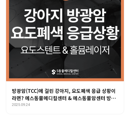
방광암(TCC)에 걸린 강아지, 요도폐색 응급 상황이
라면? 에스동물메디컬센터 & 에스동물암센터 방광
암클리닉
2025.09.24