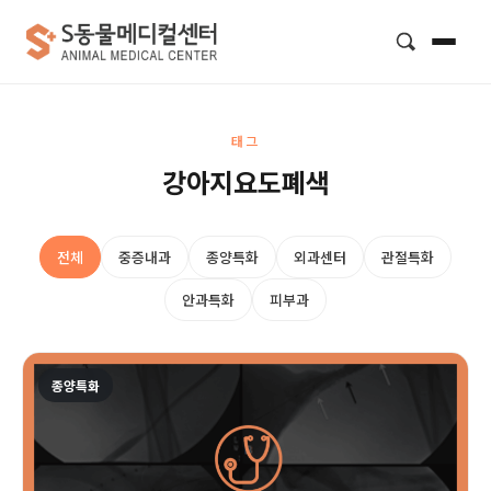
검색
태그
강아지요도폐색
전체
중증내과
종양특화
외과센터
관절특화
안과특화
피부과
종양특화