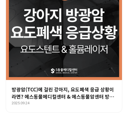
방광암(TCC)에 걸린 강아지, 요도폐색 응급 상황이
라면? 에스동물메디컬센터 & 에스동물암센터 방광
암클리닉
2025.09.24