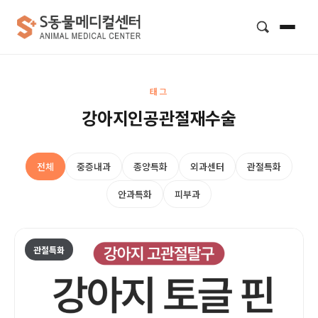
검색
태그
강아지인공관절재수술
전체
중증내과
종양특화
외과센터
관절특화
안과특화
피부과
관절특화