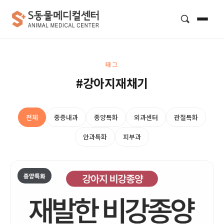
검색
태그
#강아지재채기
전체
중증내과
종양특화
외과센터
관절특화
안과특화
피부과
종양특화