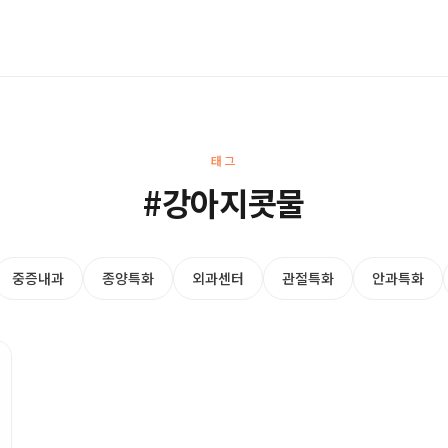
태그
#강아지콧물
중증내과
종양특화
외과센터
관절특화
안과특화