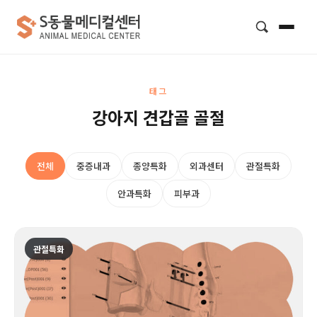
검색
태그
강아지 견갑골 골절
전체
중증내과
종양특화
외과센터
관절특화
안과특화
피부과
관절특화