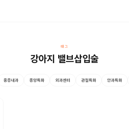
태그
강아지 밸브삽입술
중증내과
종양특화
외과센터
관절특화
안과특화