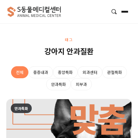
검색
태그
강아지 안과질환
전체
중증내과
종양특화
외과센터
관절특화
안과특화
피부과
안과특화