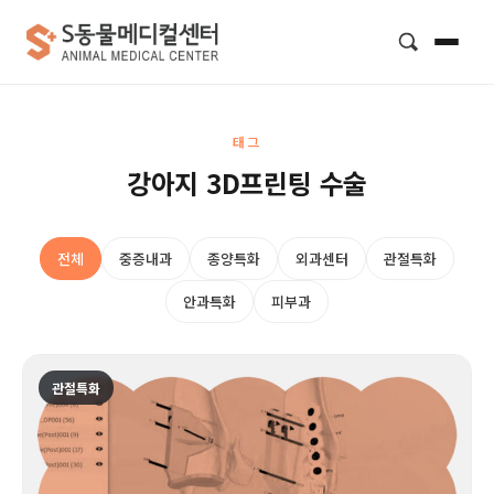
검색
태그
강아지 3D프린팅 수술
전체
중증내과
종양특화
외과센터
관절특화
안과특화
피부과
관절특화