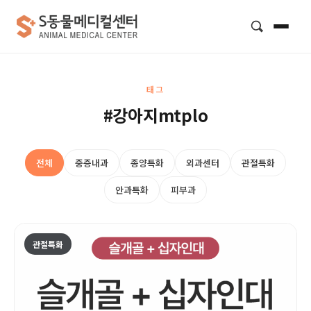
검색
태그
#강아지mtplo
전체
중증내과
종양특화
외과센터
관절특화
안과특화
피부과
관절특화