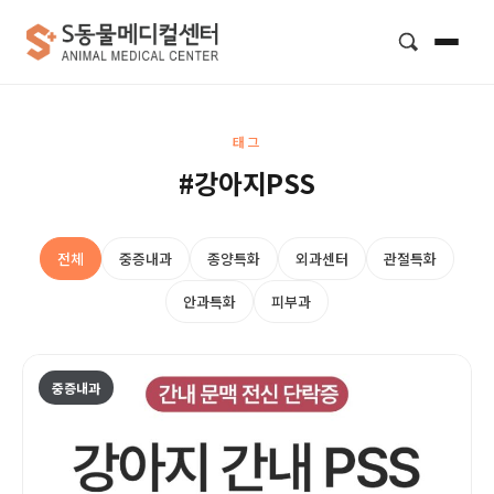
검색
태그
#강아지PSS
전체
중증내과
종양특화
외과센터
관절특화
안과특화
피부과
중증내과