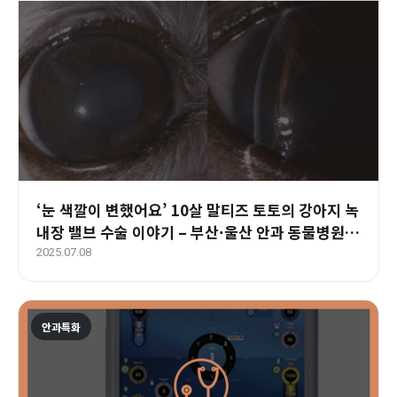
‘눈 색깔이 변했어요’ 10살 말티즈 토토의 강아지 녹
내장 밸브 수술 이야기 – 부산·울산 안과 동물병원
에스동물메디컬센터
2025.07.08
안과특화