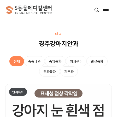
검색
태그
경주강아지안과
전체
중증내과
종양특화
외과센터
관절특화
안과특화
피부과
안과특화