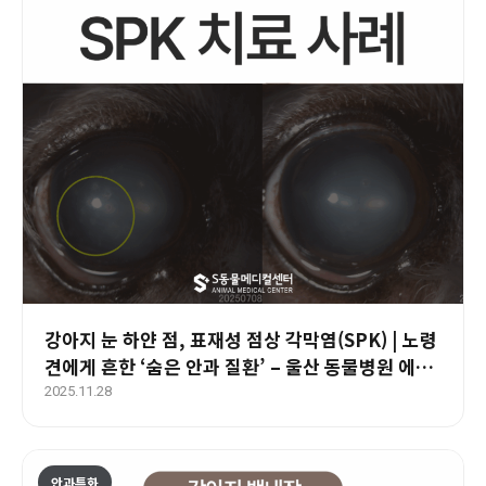
강아지 눈 하얀 점, 표재성 점상 각막염(SPK) | 노령
견에게 흔한 ‘숨은 안과 질환’ – 울산 동물병원 에스
동물메디컬센터 안과
2025.11.28
안과특화