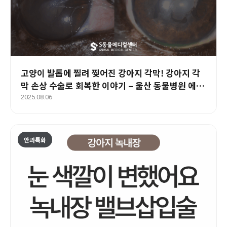
고양이 발톱에 찔려 찢어진 강아지 각막! 강아지 각
막 손상 수술로 회복한 이야기 – 울산 동물병원 에스
동물메디컬센터
2025.08.06
안과특화