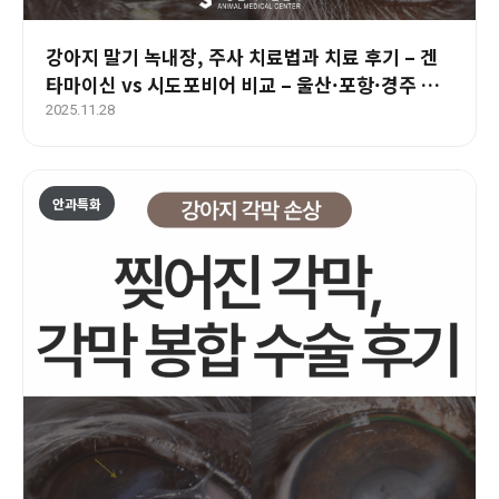
강아지 말기 녹내장, 주사 치료법과 치료 후기 – 겐
타마이신 vs 시도포비어 비교 – 울산·포항·경주 안
과 전문 동물병원
2025.11.28
안과특화