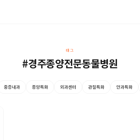
태그
#경주종양전문동물병원
중증내과
종양특화
외과센터
관절특화
안과특화