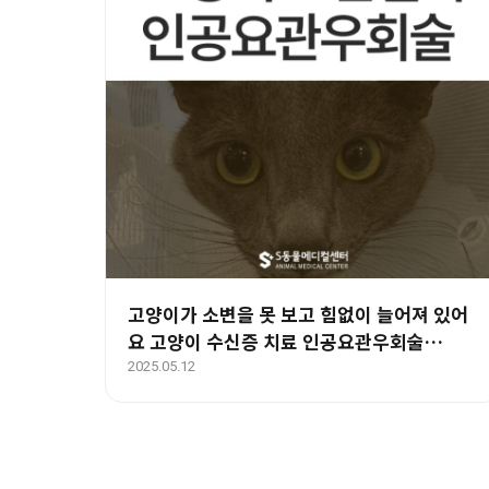
고양이가 소변을 못 보고 힘없이 늘어져 있어
요 고양이 수신증 치료 인공요관우회술
(SUB)- 울산 동물병원
2025.05.12