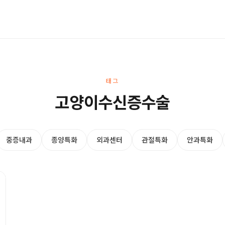
태그
고양이수신증수술
중증내과
종양특화
외과센터
관절특화
안과특화