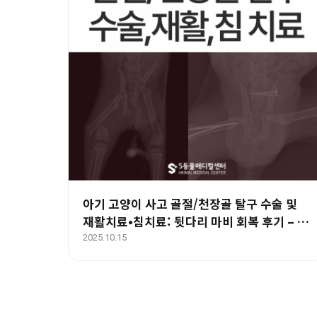
아기 고양이 사고 골절/천장골 탈구 수술 및
재활치료•침치료: 뒷다리 마비 회복 후기 – 울
산 에스동물병원
2025.10.15