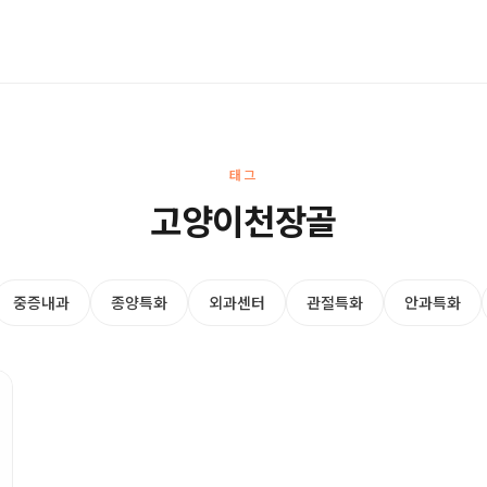
태그
고양이천장골
중증내과
종양특화
외과센터
관절특화
안과특화