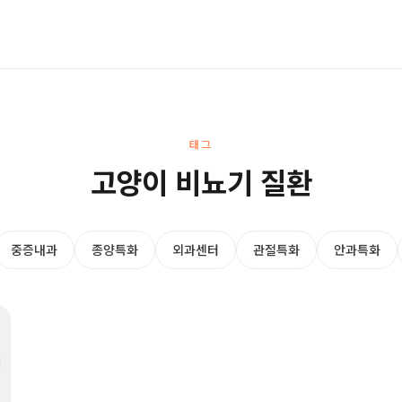
태그
고양이 비뇨기 질환
중증내과
종양특화
외과센터
관절특화
안과특화