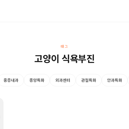
태그
고양이 식욕부진
중증내과
종양특화
외과센터
관절특화
안과특화