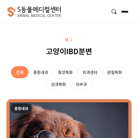
검색
태그
고양이IBD분변
전체
중증내과
종양특화
외과센터
관절특화
안과특화
피부과
중증내과