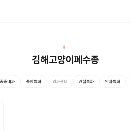
태그
김해고양이폐수종
중증내과
종양특화
외과센터
관절특화
안과특화