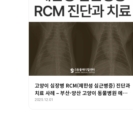
고양이 심장병 RCM(제한성 심근병증) 진단과
치료 사례 – 부산·양산 고양이 동물병원 에스
동물메디컬센터
2025.12.01