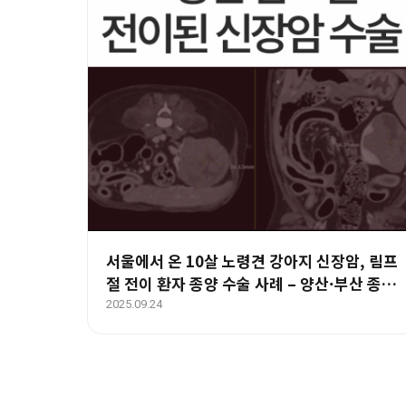
서울에서 온 10살 노령견 강아지 신장암, 림프
절 전이 환자 종양 수술 사례 – 양산·부산 종
양 수술 전문 에스동물병원
2025.09.24