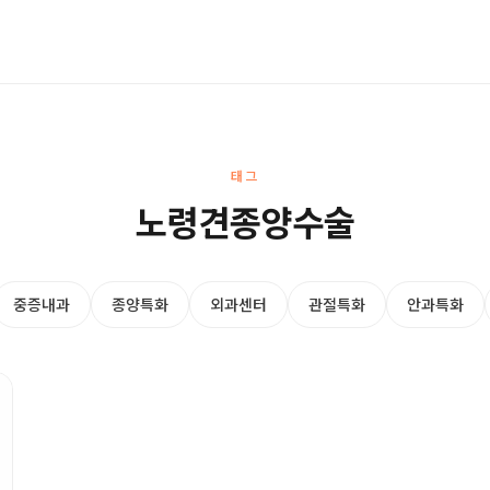
태그
노령견종양수술
중증내과
종양특화
외과센터
관절특화
안과특화