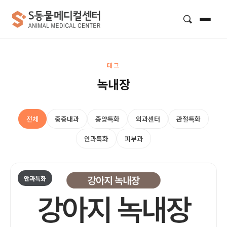
검색
태그
녹내장
전체
중증내과
종양특화
외과센터
관절특화
안과특화
피부과
안과특화