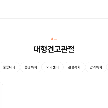
태그
대형견고관절
중증내과
종양특화
외과센터
관절특화
안과특화