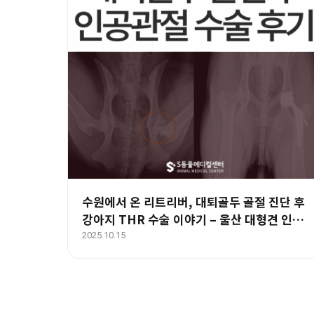
수원에서 온 리트리버, 대퇴골두 골절 진단 후
강아지 THR 수술 이야기 – 울산 대형견 인공
관절 전문 병원
2025.10.15