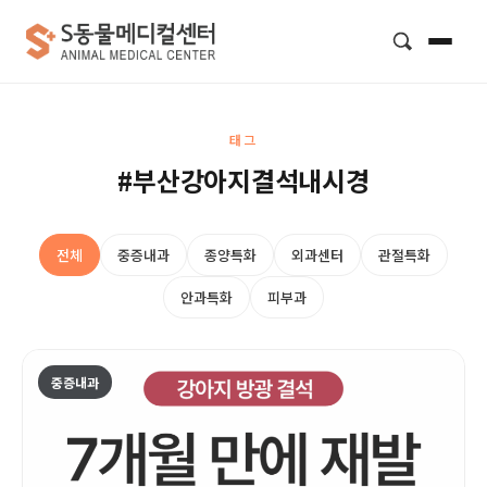
검색
태그
#부산강아지결석내시경
전체
중증내과
종양특화
외과센터
관절특화
안과특화
피부과
중증내과