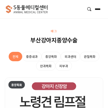
검색
태그
부산강아지종양수술
전체
중증내과
종양특화
외과센터
관절특화
안과특화
피부과
종양특화