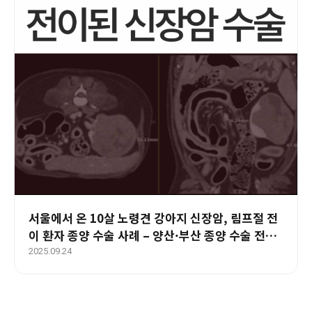
서울에서 온 10살 노령견 강아지 신장암, 림프절 전
이 환자 종양 수술 사례 – 양산·부산 종양 수술 전문
에스동물병원
2025.09.24