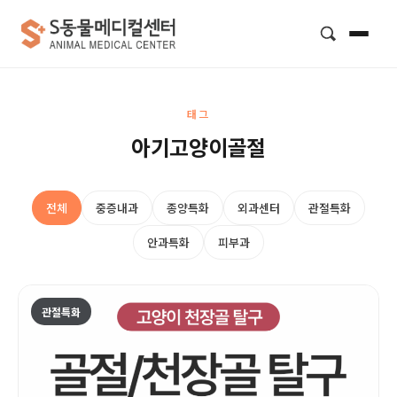
검색
태그
아기고양이골절
전체
중증내과
종양특화
외과센터
관절특화
안과특화
피부과
관절특화