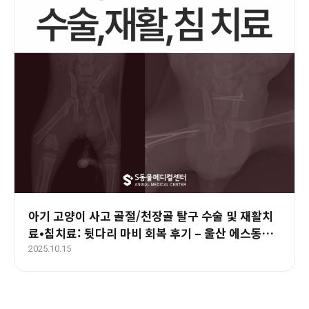
아기 고양이 사고 골절/천장골 탈구 수술 및 재활치
료•침치료: 뒷다리 마비 회복 후기 – 울산 에스동물
병원
2025.10.15