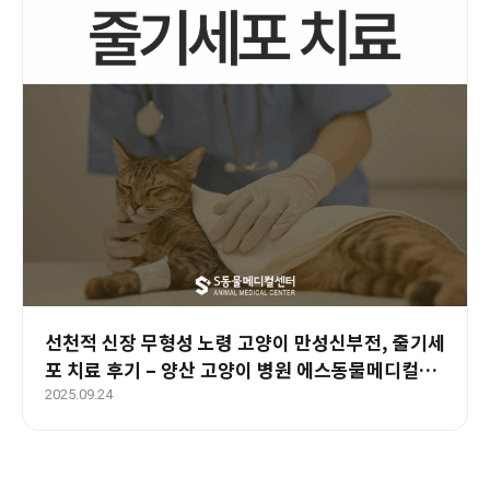
선천적 신장 무형성 노령 고양이 만성신부전, 줄기세
포 치료 후기 – 양산 고양이 병원 에스동물메디컬센
터
2025.09.24