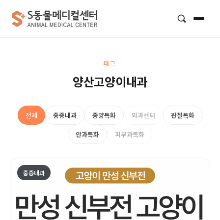
검색
태그
양산고양이내과
전체
중증내과
종양특화
외과센터
관절특화
안과특화
피부과특화
중증내과