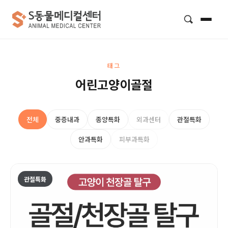
검색
태그
어린고양이골절
전체
중증내과
종양특화
외과센터
관절특화
안과특화
피부과특화
관절특화