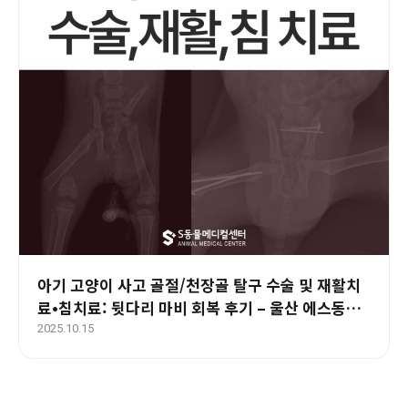
아기 고양이 사고 골절/천장골 탈구 수술 및 재활치
료•침치료: 뒷다리 마비 회복 후기 – 울산 에스동물
병원
2025.10.15