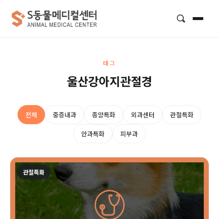
검색
태그
울산강아지관절경
전체
중증내과
종양특화
외과센터
관절특화
안과특화
피부과
관절특화