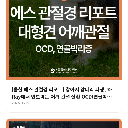
[울산 에스 관절경 리포트] 강아지 앞다리 파행, X-
Ray에서 안보이는 어깨 관절 질환 OCD(연골박리
증) 관절경 진단과 치료
2025.06.12
관절특화