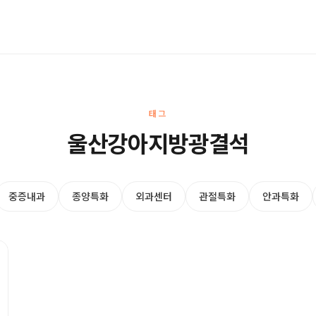
태그
울산강아지방광결석
중증내과
종양특화
외과센터
관절특화
안과특화