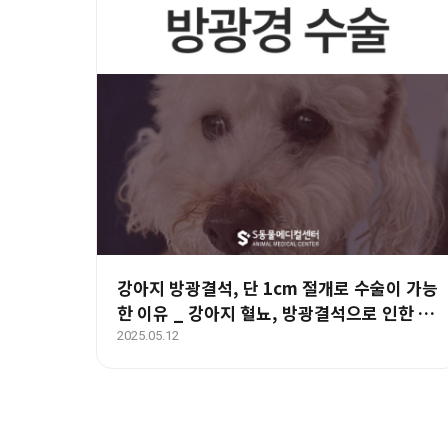
강아지 방광결석, 단 1cm 절개로 수술이 가능
한 이유 _ 강아지 혈뇨, 방광결석으로 인한 요
도폐색 – 울산 강아지 방광경
2025.05.12