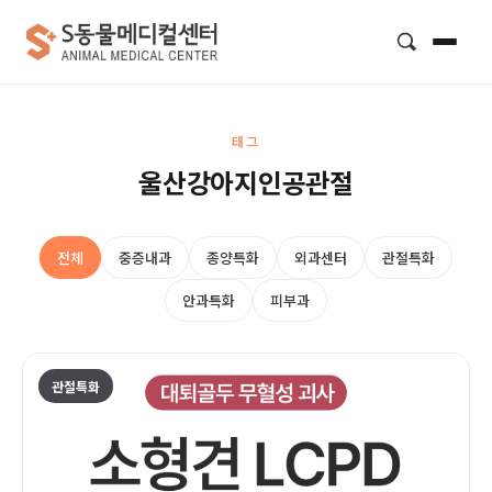
검색
태그
울산강아지인공관절
전체
중증내과
종양특화
외과센터
관절특화
안과특화
피부과
관절특화