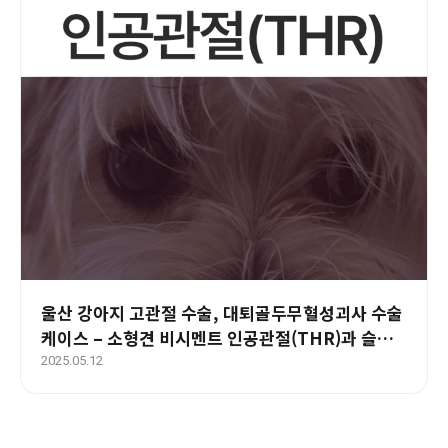
울산 강아지 고관절 수술, 대퇴골두무혈성괴사 수술
케이스 – 소형견 비시멘트 인공관절(THR)과 슬개
골탈구 동시 치료
2025.05.12